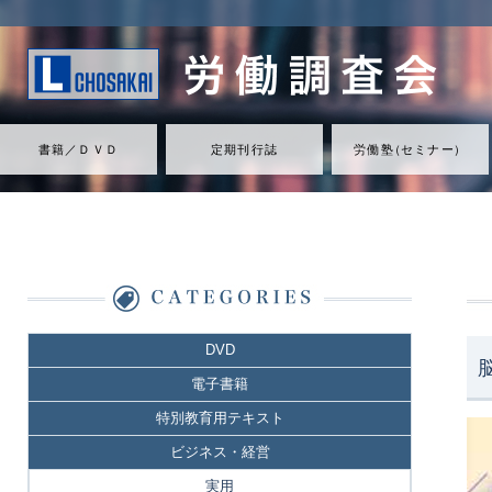
書籍／ＤＶＤ
定期刊行誌
労働
塾
（
セミナ
ー
）
DVD
電子書籍
特別教育用テキスト
ビジネス・経営
実用