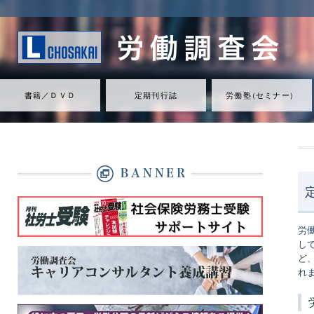
書籍／ＤＶＤ
定期刊行誌
労働
塾
（
セミナ
ー
）
労
し
ど
れ