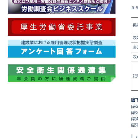
Ｂ
掲
表
表
表
記
版
(表
(表
(表
(記