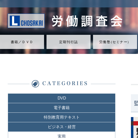
書籍／ＤＶＤ
定期刊行誌
労働
塾
（
セミナ
ー
）
DVD
電子書籍
特別教育用テキスト
ビジネス・経営
実用