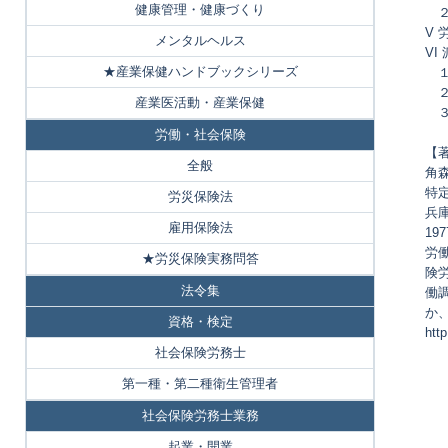
健康管理・健康づくり
２
V
メンタルヘルス
V
★産業保健ハンドブックシリーズ
１
２
産業医活動・産業保健
３
労働・社会保険
【
全般
角
特
労災保険法
兵
雇用保険法
1
労
★労災保険実務問答
険
法令集
働
か
資格・検定
http
社会保険労務士
第一種・第二種衛生管理者
社会保険労務士業務
起業・開業