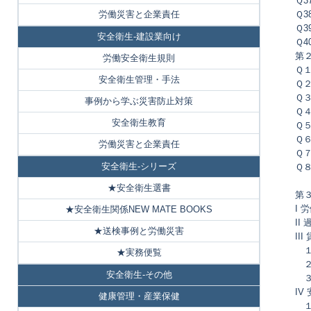
Ｑ3
労働災害と企業責任
Ｑ3
Ｑ
安全衛生-建設業向け
Ｑ4
第
労働安全衛生規則
Ｑ
安全衛生管理・手法
Ｑ
Ｑ
事例から学ぶ災害防止対策
Ｑ
安全衛生教育
Ｑ
Ｑ
労働災害と企業責任
Ｑ
安全衛生-シリーズ
Ｑ
★安全衛生選書
第
I 
★安全衛生関係NEW MATE BOOKS
II
★送検事例と労働災害
II
１
★実務便覧
２
安全衛生-その他
３
IV
健康管理・産業保健
１