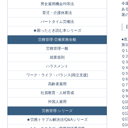
令
男女雇用機会均等法
あ
育児・介護休業法
署
パートタイム労働法
★困ったとき読む本シリーズ
●
労務管理-労働実務全般
第1
労務管理一般
Ｑ
Ｑ
就業規則
Ｑ
ハラスメント
Ｑ
Ｑ
ワーク・ライフ・バランス(両立支援)
Ｑ
高齢者雇用
Ｑ
Ｑ
社員教育・人材育成
Ｑ
外国人雇用
Ｑ
Ｑ1
労務管理-シリーズ
Ｑ
Ｑ1
★労務トラブル解決法!Q&Aシリーズ
Ｑ