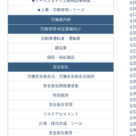
★ケーススタディ労務相談事例集
Ｑ
Ｑ1
★人事・労務管理シリーズ
Ｑ
労働裁判例
Ｑ
Ｑ1
労務管理-特定業種向け
Ｑ2
自動車運転者・運輸業
Ｑ2
Ｑ2
建設業
Ｑ2
病院・福祉施設
Ｑ2
Ｑ2
安全衛生
Ｑ2
Ｑ2
労働安全衛生法・労働安全衛生法規則
Ｑ
安全衛生関係通達集
Ｑ
Ｑ3
特別規則
Ｑ3
安全衛生管理
Ｑ3
Ｑ3
リスクアセスメント
Ｑ3
計画・様式作成、ツール
Ｑ3
Ｑ3
安全衛生教育