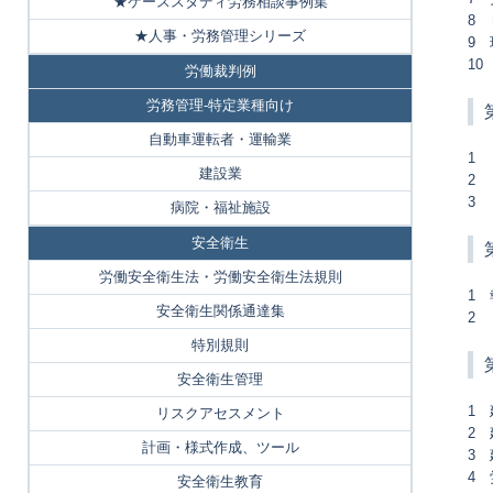
★ケーススタディ労務相談事例集
8
★人事・労務管理シリーズ
9
1
労働裁判例
労務管理-特定業種向け
自動車運転者・運輸業
1
建設業
2
3
病院・福祉施設
安全衛生
労働安全衛生法・労働安全衛生法規則
1
安全衛生関係通達集
2
特別規則
安全衛生管理
1
リスクアセスメント
2
計画・様式作成、ツール
3
4
安全衛生教育