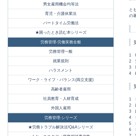
男女雇用機会均等法
と
育児・介護休業法
の
パートタイム労働法
★困ったとき読む本シリーズ
労務管理-労働実務全般
労務管理一般
1
就業規則
2
3
ハラスメント
4
ワーク・ライフ・バランス(両立支援)
高齢者雇用
社員教育・人材育成
1
2
外国人雇用
3
4
労務管理-シリーズ
5
★労務トラブル解決法!Q&Aシリーズ
6
7