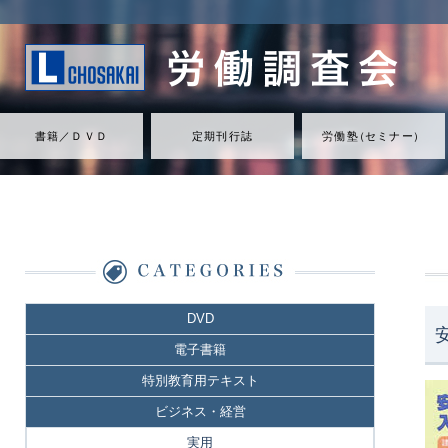
書籍／ＤＶＤ
定期刊行誌
労働
塾
（
セミナ
ー
）
DVD
電子書籍
特別教育用テキスト
ビジネス・経営
実用