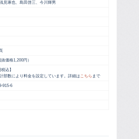
浅見琢也、島田啓三、今川輝男
頁
税抜価格1,200円）
0円税込】
計部数により料金を設定しています。詳細は
こちら
まで
9-915-6