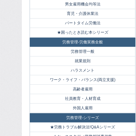
男女雇用機会均等法
育児・介護休業法
パートタイム労働法
★困ったとき読む本シリーズ
労務管理-労働実務全般
労務管理一般
就業規則
ハラスメント
ワーク・ライフ・バランス(両立支援)
高齢者雇用
社員教育・人材育成
外国人雇用
労務管理-シリーズ
★労務トラブル解決法!Q&Aシリーズ