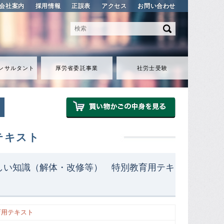
会社案内
採用情報
正誤表
アクセス
お問い合わせ
ンサルタント
厚労省委託事業
社労士受験
テキスト
しい知識（解体・改修等） 特別教育用テキ
育用テキスト