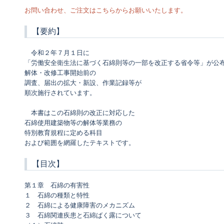
お問い合わせ、ご注文はこちらからお願いいたします。
【要約】
〇
令和２年７月１日に
「労働安全衛生法に基づく石綿則等の一部を改正する省令等」が公
解体・改修工事開始前の
調査、届出の拡大・新設、作業記録等が
順次施行されています。
〇
本書はこの石綿則の改正に対応した
石綿使用建築物等の解体等業務の
特別教育規程に定める科目
および範囲を網羅したテキストです。
【目次】
第１章 石綿の有害性
１ 石綿の種類と特性
２ 石綿による健康障害のメカニズム
３ 石綿関連疾患と石綿ばく露について