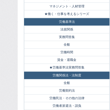
マネジメント・人材管理
★働く・仕事を考えるシリーズ
労働基準法
法規関係
実務問答集
全般
労働時間
賃金・退職金
★労働基準法実務問答集
労働関係法・法制度
全般
労働契約法
労働民法・その他の法律
労働者派遣法・請負