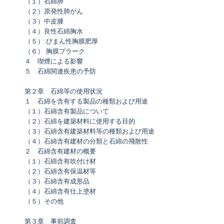
（１）石綿肺
（２）原発性肺がん
（３）中皮腫
（４）良性石綿胸水
（５） びまん性胸膜肥厚
（６） 胸膜プラーク
４ 喫煙による影響
５ 石綿関連疾患の予防
第２章 石綿等の使用状況
１ 石綿を含有する製品の種類および用途
（１）石綿含有製品について
（２）石綿を建築材料に使用する目的
（３）石綿含有建築材料等の種類および用途
（４）石綿含有建材の分類と石綿の飛散性
２ 石綿含有建材の概要
（１）石綿含有吹付け材
（２）石綿含有保温材等
（３）石綿含有成形品
（４）石綿含有仕上塗材
（５）その他
第３章 事前調査