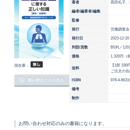
著者
髙田礼子、
編者/編著者/編集
監修
発行
労働調査会
発行日
2023-12-20
判型/頁数
B5判／120
価格
1,320円（
【1部 33
現在庫：
送料
ご注文の合
ISBN
978-4-8631
備考
制作
お問い合わせ対応のみの書籍になります。