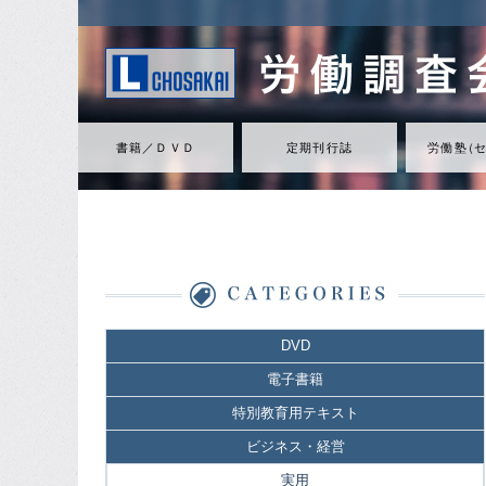
書籍／ＤＶＤ
定期刊行誌
労働
塾
（
DVD
電子書籍
特別教育用テキスト
ビジネス・経営
実用