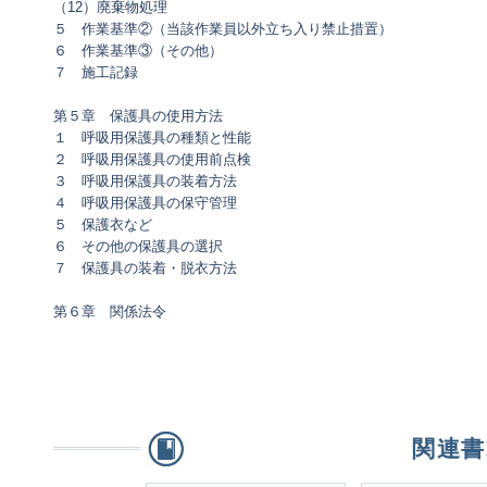
（12）廃棄物処理
５ 作業基準②（当該作業員以外立ち入り禁止措置）
６ 作業基準③（その他）
７ 施工記録
第５章 保護具の使用方法
１ 呼吸用保護具の種類と性能
２ 呼吸用保護具の使用前点検
３ 呼吸用保護具の装着方法
４ 呼吸用保護具の保守管理
５ 保護衣など
６ その他の保護具の選択
７ 保護具の装着・脱衣方法
第６章 関係法令
関連書