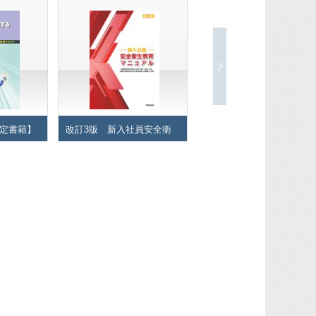
定書籍】
改訂3版 新入社員安全衛
【お問い合わせ限定書籍 
落制止用
生教育マニュアル
熱中症予防教育テキスト 
い知識 ―
職場における熱中症の予防
ト―
と対処―