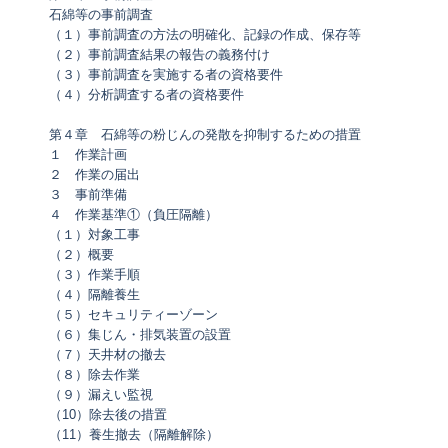
石綿等の事前調査
（１）事前調査の方法の明確化、記録の作成、保存等
（２）事前調査結果の報告の義務付け
（３）事前調査を実施する者の資格要件
（４）分析調査する者の資格要件
第４章 石綿等の粉じんの発散を抑制するための措置
１ 作業計画
２ 作業の届出
３ 事前準備
４ 作業基準①（負圧隔離）
（１）対象工事
（２）概要
（３）作業手順
（４）隔離養生
（５）セキュリティーゾーン
（６）集じん・排気装置の設置
（７）天井材の撤去
（８）除去作業
（９）漏えい監視
（10）除去後の措置
（11）養生撤去（隔離解除）