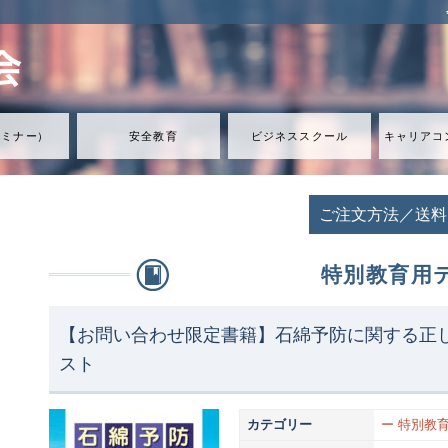
セミナ
ー
）
安全教育
ビジネススクール
キャリアコ
ご注文方法／送料
特別教育用
【お問い合わせ限定書籍】石綿予防に関する正
スト
カテゴリー
ー 特別教