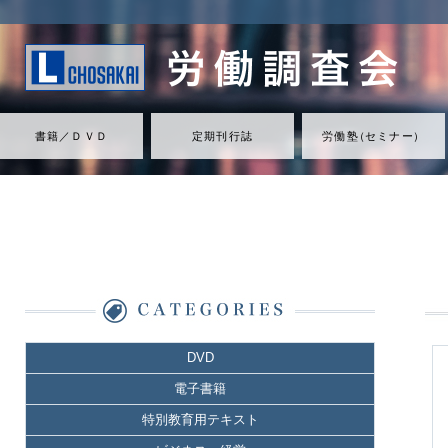
書籍／ＤＶＤ
定期刊行誌
労働
塾
（
セミナ
ー
）
DVD
電子書籍
特別教育用テキスト