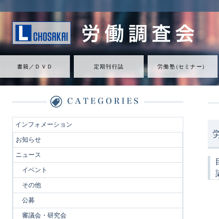
書籍／ＤＶＤ
定期刊行誌
労働
塾
（
セミナ
ー
）
インフォメーション
お知らせ
ニュース
イベント
その他
公募
審議会・研究会