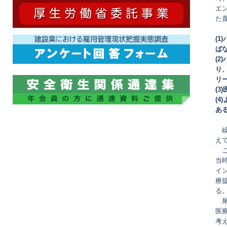
エ
た
(
ば
(
り
リ
(
(
あ
繰
え
こ
当
イ
療
る
尾
医
考