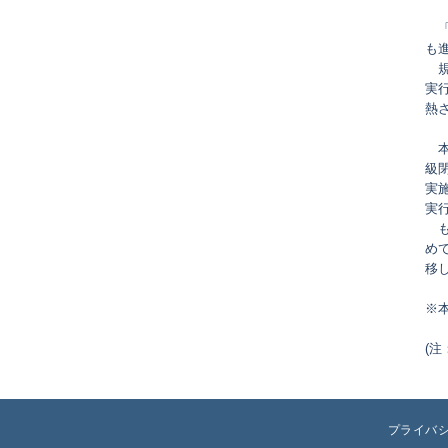
「
も
規
実
熱
本
級
実
実
も
め
移
※本
(
プライバ