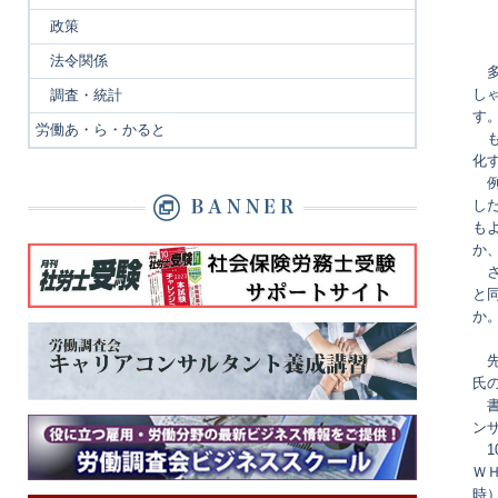
政策
法令関係
多
し
調査・統計
す
労働あ・ら・かると
も
化
例
し
も
か
さ
と
か
先
氏
書
ン
1
Ｗ
時