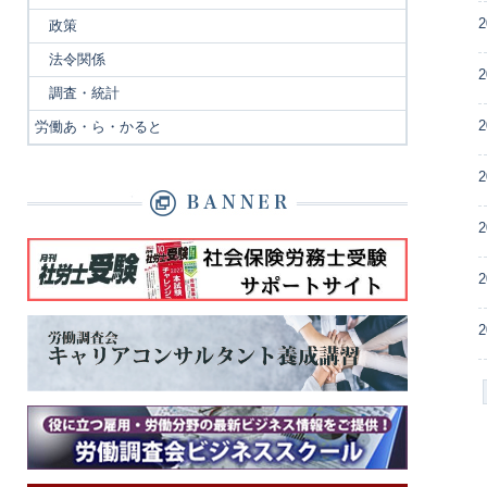
2
政策
法令関係
2
調査・統計
2
労働あ・ら・かると
2
2
2
2