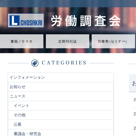
書籍／ＤＶＤ
定期刊行誌
労働
塾
（
セミナ
ー
）
インフォメーション
お知らせ
ニュース
2
イベント
2
その他
公募
2
審議会・研究会