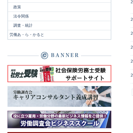
2
政策
法令関係
2
調査・統計
2
労働あ・ら・かると
2
2
2