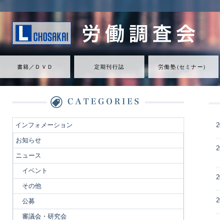
書籍／ＤＶＤ
定期刊行誌
労働
塾
（
セミナ
ー
）
インフォメーション
2
お知らせ
2
ニュース
イベント
2
その他
2
公募
審議会・研究会