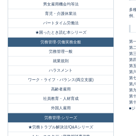
男女雇用機会均等法
多
育児・介護休業法
例
パートタイム労働法
★困ったとき読む本シリーズ
第
労務管理-労働実務全般
第
労務管理一般
第
第
就業規則
第
ハラスメント
第
第
ワーク・ライフ・バランス(両立支援)
第
高齢者雇用
第
第
社員教育・人材育成
第
外国人雇用
■
労務管理-シリーズ
★労務トラブル解決法!Q&Aシリーズ