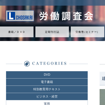
書籍／ＤＶＤ
定期刊行誌
労働
塾
（
セミナ
ー
）
DVD
電子書籍
特別教育用テキスト
ビジネス・経営
実用