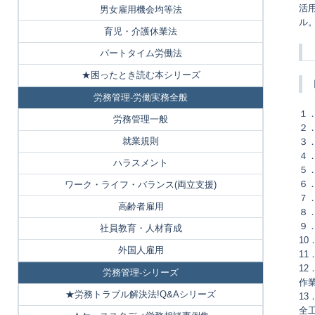
活
男女雇用機会均等法
ル
育児・介護休業法
パートタイム労働法
★困ったとき読む本シリーズ
労務管理-労働実務全般
１
労務管理一般
２
就業規則
３
４
ハラスメント
５
６
ワーク・ライフ・バランス(両立支援)
７
高齢者雇用
８
９
社員教育・人材育成
1
外国人雇用
1
1
労務管理-シリーズ
作
★労務トラブル解決法!Q&Aシリーズ
1
全