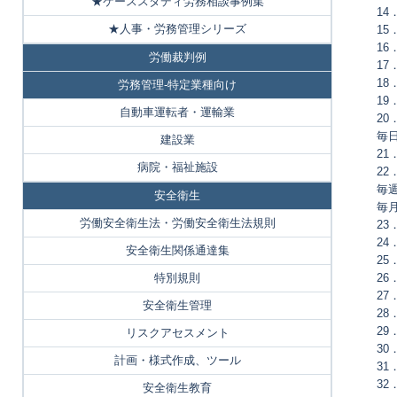
★ケーススタディ労務相談事例集
1
★人事・労務管理シリーズ
1
1
労働裁判例
1
1
労務管理-特定業種向け
1
自動車運転者・運輸業
2
毎
建設業
2
病院・福祉施設
2
毎
安全衛生
毎
労働安全衛生法・労働安全衛生法規則
2
2
安全衛生関係通達集
2
特別規則
2
2
安全衛生管理
2
2
リスクアセスメント
3
計画・様式作成、ツール
3
3
安全衛生教育