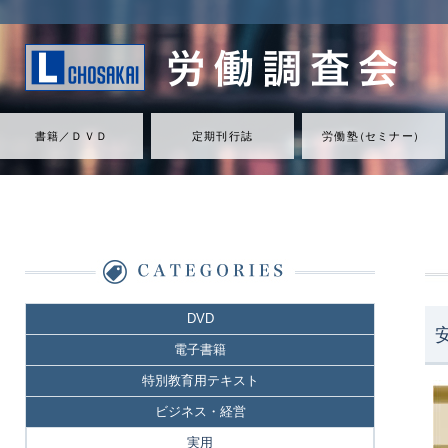
書籍／ＤＶＤ
定期刊行誌
労働
塾
（
セミナ
ー
）
DVD
電子書籍
特別教育用テキスト
ビジネス・経営
実用