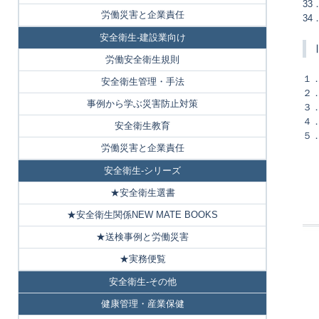
3
労働災害と企業責任
3
安全衛生-建設業向け
労働安全衛生規則
１
安全衛生管理・手法
２
事例から学ぶ災害防止対策
３
４
安全衛生教育
５
労働災害と企業責任
安全衛生-シリーズ
★安全衛生選書
★安全衛生関係NEW MATE BOOKS
★送検事例と労働災害
★実務便覧
安全衛生-その他
健康管理・産業保健