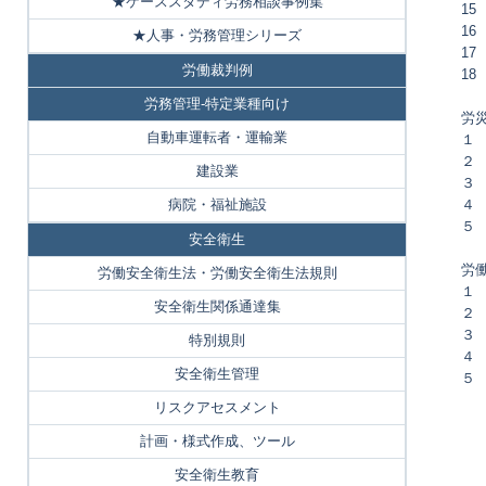
★ケーススタディ労務相談事例集
1
1
★人事・労務管理シリーズ
17
労働裁判例
1
労務管理-特定業種向け
労
自動車運転者・運輸業
１
２
建設業
３
病院・福祉施設
４
５
安全衛生
労
労働安全衛生法・労働安全衛生法規則
１
安全衛生関係通達集
２
３
特別規則
４
安全衛生管理
５
リスクアセスメント
計画・様式作成、ツール
安全衛生教育