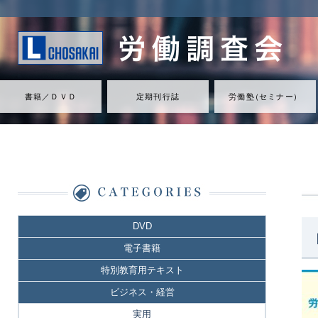
書籍／ＤＶＤ
定期刊行誌
労働
塾
（
セミナ
ー
）
DVD
電子書籍
特別教育用テキスト
ビジネス・経営
実用