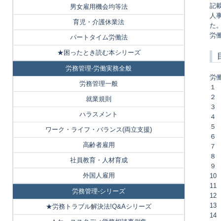
記
男女雇用機会均等法
人
育児・介護休業法
た
労
パートタイム労働法
★困ったとき読む本シリーズ
労務管理-労働実務全般
労
労務管理一般
１
２
就業規則
３
ハラスメント
４
５
ワーク・ライフ・バランス(両立支援)
６
高齢者雇用
７
８
社員教育・人材育成
９
外国人雇用
1
11
労務管理-シリーズ
1
1
★労務トラブル解決法!Q&Aシリーズ
1