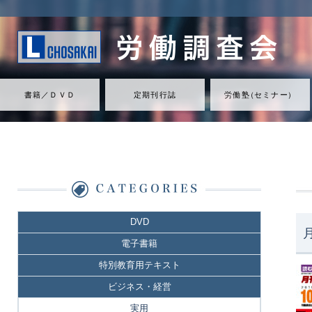
書籍／ＤＶＤ
定期刊行誌
労働
塾
（
セミナ
ー
）
DVD
電子書籍
特別教育用テキスト
ビジネス・経営
実用