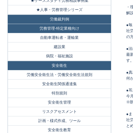
★ケーススタディ労務相談事例集
・
★人事・労務管理シリーズ
解
労働裁判例
●
労務管理-特定業種向け
社
の
自動車運転者・運輸業
建設業
●
最
病院・福祉施設
す
安全衛生
●
労働安全衛生法・労働安全衛生法規則
何
安全衛生関係通達集
●
特別規則
今
※
安全衛生管理
リスクアセスメント
●
社
計画・様式作成、ツール
と
安全衛生教育