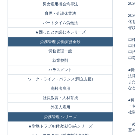
2
男女雇用機会均等法
育児・介護休業法
2
化
パートタイム労働法
ぜ
★困ったとき読む本シリーズ
◎
労務管理-労働実務全般
◎
労務管理一般
◎
◎
就業規則
ハラスメント
●
法
ワーク・ライフ・バランス(両立支援)
ま
な
高齢者雇用
社員教育・人材育成
●
・
外国人雇用
社
労務管理-シリーズ
・
★労務トラブル解決法!Q&Aシリーズ
基