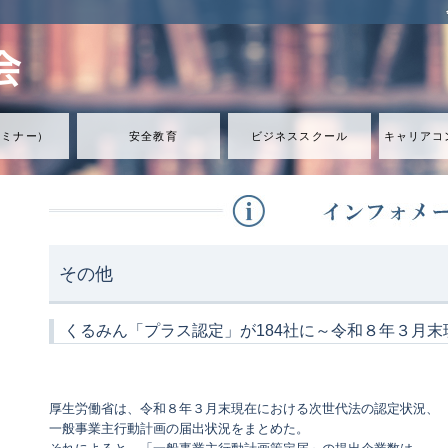
セミナ
ー
）
安全教育
ビジネススクール
キャリアコ
その他
くるみん「プラス認定」が184社に～令和８年３月
厚生労働省は、令和８年３月末現在における次世代法の認定状況、
一般事業主行動計画の届出状況をまとめた。