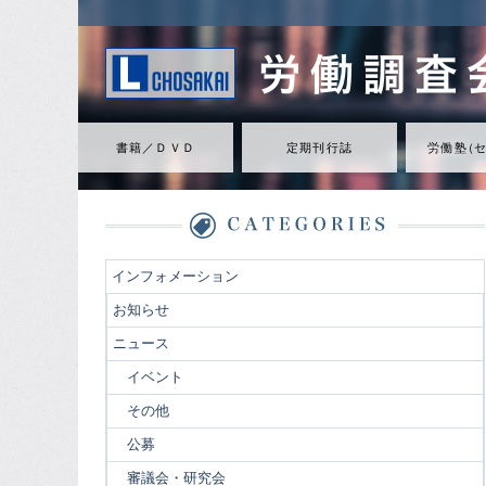
書籍／ＤＶＤ
定期刊行誌
労働
塾
（
インフォメーション
お知らせ
ニュース
イベント
その他
公募
審議会・研究会