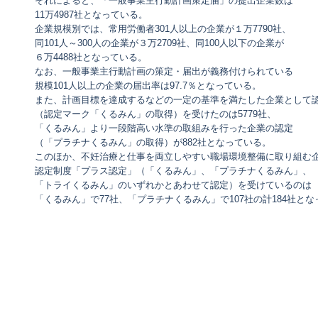
それによると、「一般事業主行動計画策定届」の提出企業数は
11万4987社となっている。
企業規模別では、常用労働者301人以上の企業が１万7790社、
同101人～300人の企業が３万2709社、同100人以下の企業が
６万4488社となっている。
なお、一般事業主行動計画の策定・届出が義務付けられている
規模101人以上の企業の届出率は97.7％となっている。
また、計画目標を達成するなどの一定の基準を満たした企業として
（認定マーク「くるみん」の取得）を受けたのは5779社、
「くるみん」より一段階高い水準の取組みを行った企業の認定
（「プラチナくるみん」の取得）が882社となっている。
このほか、不妊治療と仕事を両立しやすい職場環境整備に取り組む
認定制度「プラス認定」（「くるみん」、「プラチナくるみん」、
「トライくるみん」のいずれかとあわせて認定）を受けているのは
「くるみん」で77社、「プラチナくるみん」で107社の計184社と