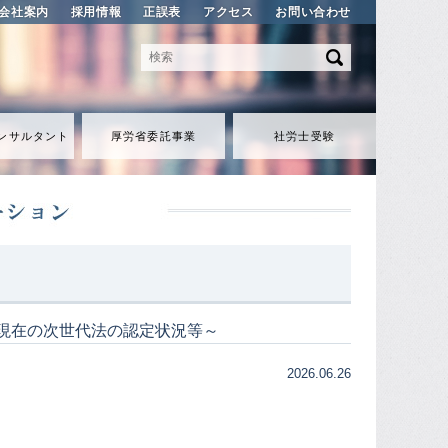
会社案内
採用情報
正誤表
アクセス
お問い合わせ
ンサルタント
厚労省委託事業
社労士受験
末現在の次世代法の認定状況等～
2026.06.26