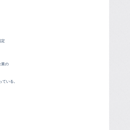
認定
企業の
なっている。