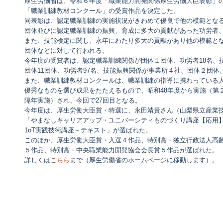
厚生労働省は、令和６年度「職業能力開発関係厚生労働大臣表彰」
「職業訓練教材コンクール」の受賞作品を決定した。
同表彰は、認定職業訓練の実施状況がきわめて優良で他の模範とな
団体並びに認定職業訓練の振興、育成に多大の貢献があった功労者
また、技能検定に関し、永年にわたり多大の貢献があり他の模範と
団体などに対して行われる。
今年度の受賞者は、認定職業訓練関係が団体１団体、功労者18名、技
団体11団体、功労者97名、技能振興関係が事業所４社、団体２団体
また、職業訓練教材コンクールは、職業訓練の指導に携わっている
優秀なものを選び成果をたたえるもので、昭和48年度から実施（第２
隔年実施）され、今回で27回目となる。
今年度は、厚生労働大臣賞・特選に、永田靖貴さん（山梨県立産業
「やまなしキャリアアップ・ユニバーシティものづくり講座【応用
1oT実践技術講座～テキスト」が選ばれた。
このほか、厚生労働大臣賞・入選４作品、特別賞・独立行政法人高
５作品、特別賞・中央職業能力開発協会会長賞５作品が選ばれた。
詳しくは
こちら
まで（厚生労働省のホームページに移動します）。