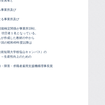
の受賞者と
る事業所及び
、
なる事業所及び
能検定関係が事業所19社、
、功労者１名となっている。
人が作成した教材の中から
回の昭和49年度以降は
技術短期大学校塩山キャンパス）の
】～生産性向上のための
齢・障害・求職者雇用支援機構理事長賞