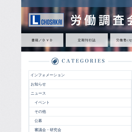
書籍／ＤＶＤ
定期刊行誌
労働
塾
（
インフォメーション
お知らせ
ニュース
イベント
その他
公募
審議会・研究会