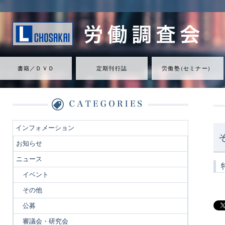
書籍／ＤＶＤ
定期刊行誌
労働
塾
（
セミナ
ー
）
インフォメーション
お知らせ
ニュース
イベント
その他
公募
審議会・研究会