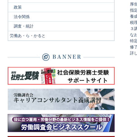
厚
政策
指
養
法令関係
税
調査・統計
３
な
労働あ・ら・かると
特
修
詳