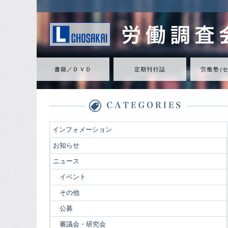
書籍／ＤＶＤ
定期刊行誌
労働
塾
（
インフォメーション
お知らせ
ニュース
イベント
その他
公募
審議会・研究会