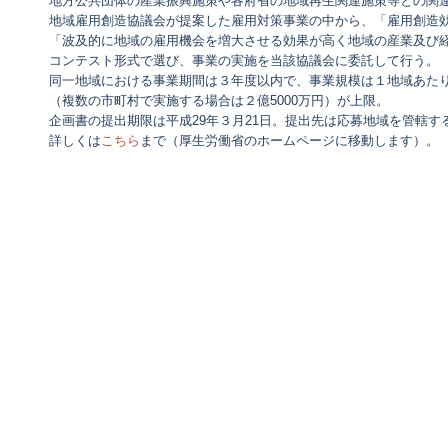
地方公共団体の産業振興施策や各府省の地域再生関連施策等との関
地域雇用創造協議会が提案した雇用対策事業の中から、「雇用創造
「波及的に地域の雇用機会を増大させる効果が高く地域の産業及び
コンテスト形式で選び、事業の実施を当該協議会に委託して行う。
同一地域における事業期間は３年度以内で、事業規模は１地域あた
（複数の市町村で実施する場合は２億5000万円）が上限。
企画書の提出期限は平成29年３月21日。提出先は応募地域を管轄す
詳しくは
こちら
まで（厚生労働省のホームページに移動します）。