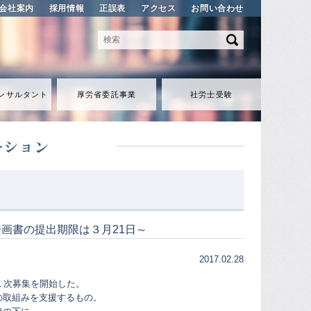
会社案内
採用情報
正誤表
アクセス
お問い合わせ
ンサルタント
厚労省委託事業
社労士受験
画書の提出期限は３月21日～
2017.02.28
１次募集を開始した。
の取組みを支援するもの。