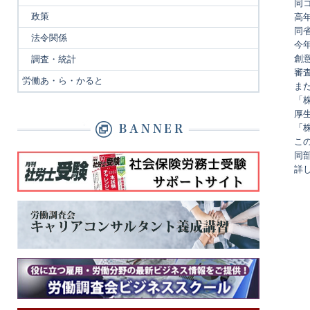
同
政策
高
同
法令関係
今
創
調査・統計
審
労働あ・ら・かると
ま
「
厚
「
こ
同
詳