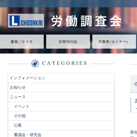
書籍／ＤＶＤ
定期刊行誌
労働
塾
（
セミナ
ー
）
インフォメーション
お知らせ
ニュース
イベント
その他
公募
厚
審議会・研究会