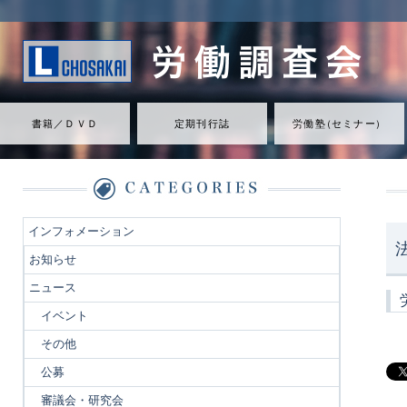
書籍／ＤＶＤ
定期刊行誌
労働
塾
（
セミナ
ー
）
インフォメーション
お知らせ
ニュース
イベント
その他
公募
審議会・研究会