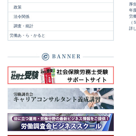
厚
政策
年
労
法令関係
（５
調査・統計
詳
労働あ・ら・かると