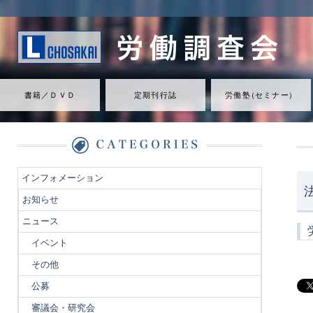
書籍／ＤＶＤ
定期刊行誌
労働
塾
（
セミナ
ー
）
インフォメーション
お知らせ
ニュース
イベント
その他
公募
審議会・研究会