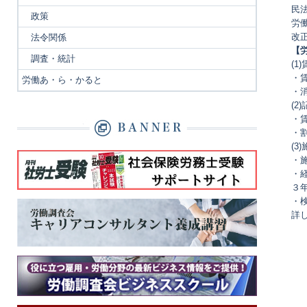
民
政策
労
改
法令関係
【
調査・統計
(
・
労働あ・ら・かると
・
(2
・
・
(
・
・
３
・
詳