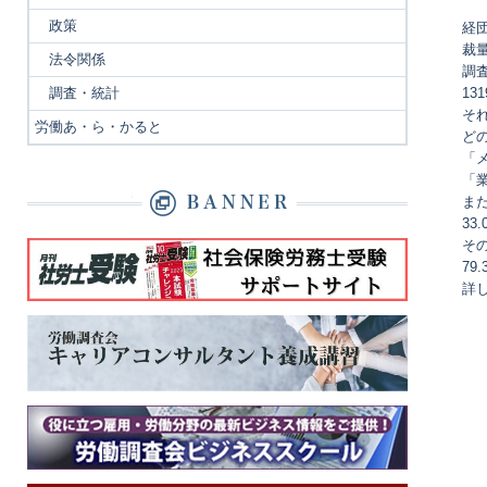
政策
経
裁
法令関係
調
調査・統計
13
そ
労働あ・ら・かると
ど
「
「
ま
3
そ
79
詳