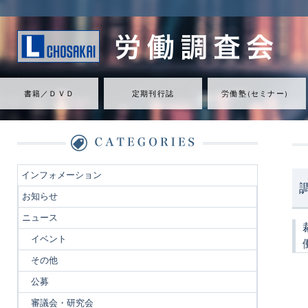
書籍／ＤＶＤ
定期刊行誌
労働
塾
（
セミナ
ー
）
インフォメーション
お知らせ
ニュース
イベント
その他
公募
審議会・研究会