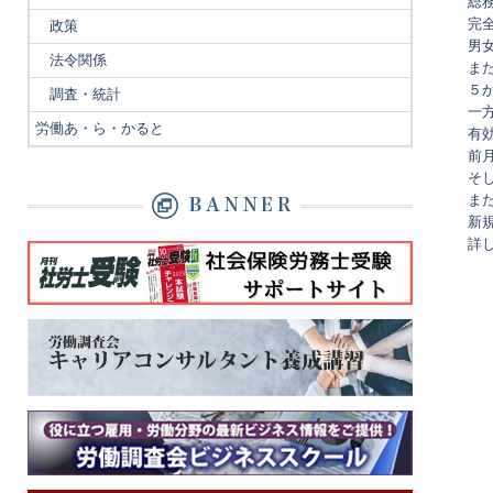
総
完
政策
男
法令関係
ま
５
調査・統計
一
労働あ・ら・かると
有
前
そ
ま
新
詳