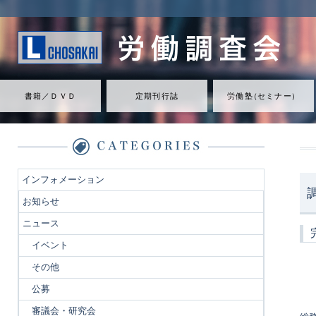
書籍／ＤＶＤ
定期刊行誌
労働
塾
（
セミナ
ー
）
インフォメーション
お知らせ
ニュース
イベント
その他
公募
審議会・研究会