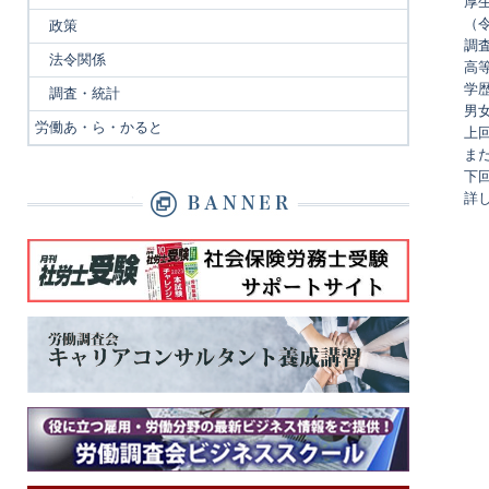
厚
（
政策
調
法令関係
高
学
調査・統計
男女
労働あ・ら・かると
上回
ま
下
詳