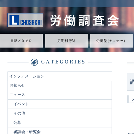
書籍／ＤＶＤ
定期刊行誌
労働
塾
（
セミナ
ー
）
インフォメーション
お知らせ
ニュース
イベント
その他
公募
審議会・研究会