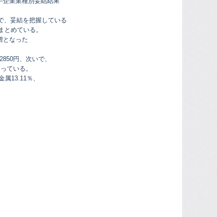
手企業業種別妥結結果
社で、妥結を把握している
てまとめている。
％増となった
850円、次いで、
となっている。
属13.11％、