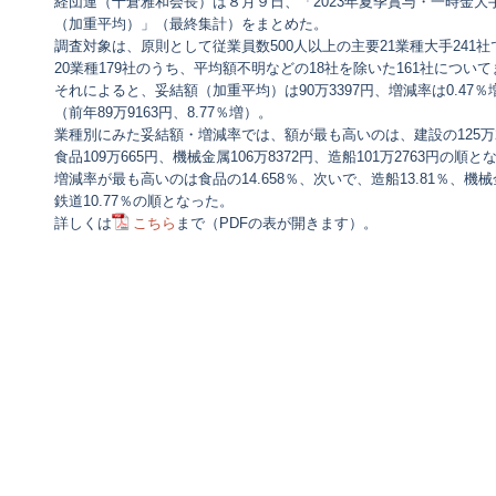
経団連（十倉雅和会長）は８月９日、「2023年夏季賞与・一時金大
（加重平均）」（最終集計）をまとめた。
調査対象は、原則として従業員数500人以上の主要21業種大手241
20業種179社のうち、平均額不明などの18社を除いた161社につい
それによると、妥結額（加重平均）は90万3397円、増減率は0.47
（前年89万9163円、8.77％増）。
業種別にみた妥結額・増減率では、額が最も高いのは、建設の125万2
食品109万665円、機械金属106万8372円、造船101万2763円の順
増減率が最も高いのは食品の14.658％、次いで、造船13.81％、機械金
鉄道10.77％の順となった。
詳しくは
こちら
まで（PDFの表が開きます）。