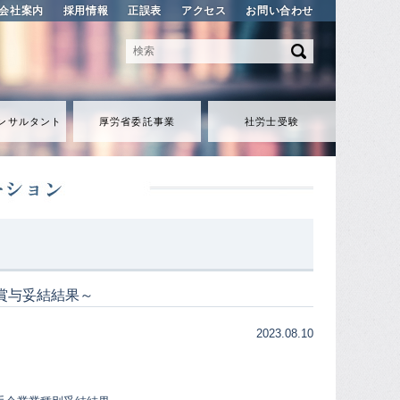
会社案内
採用情報
正誤表
アクセス
お問い合わせ
ンサルタント
厚労省委託事業
社労士受験
季賞与妥結結果～
2023.08.10