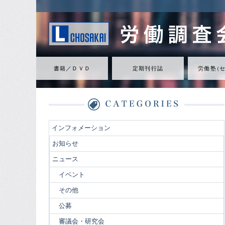
書籍／ＤＶＤ
定期刊行誌
労働
塾
（
インフォメーション
お知らせ
ニュース
イベント
その他
公募
審議会・研究会