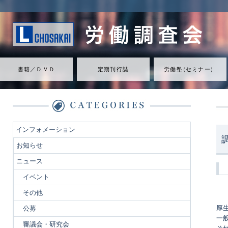
書籍／ＤＶＤ
定期刊行誌
労働
塾
（
セミナ
ー
）
インフォメーション
お知らせ
ニュース
イベント
その他
厚
公募
一
審議会・研究会