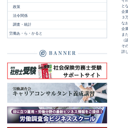
そ
と
政策
企業
法令関係
３万
な
調査・統計
企
労働あ・ら・かると
ま
（
そ
詳