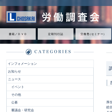
書籍／ＤＶＤ
定期刊行誌
労働
塾
（
セミナ
ー
）
インフォメーション
お知らせ
ニュース
イベント
その他
厚
公募
総
審議会・研究会