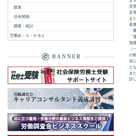
ま
災害
政策
災害
法令関係
ま
産
調査・統計
「農
労働あ・ら・かると
「運
強
（一
の
次に
と
また
詳