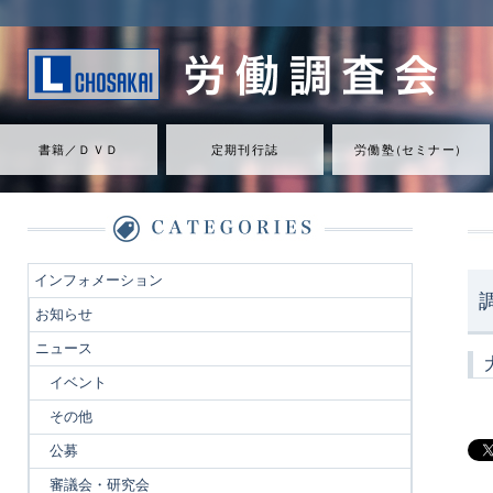
書籍／ＤＶＤ
定期刊行誌
労働
塾
（
セミナ
ー
）
インフォメーション
お知らせ
ニュース
イベント
その他
公募
審議会・研究会