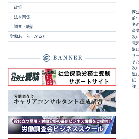
政策
厚
法令関係
前年
冬
調査・統計
産
労働あ・ら・かると
次い
電気
逆
サー
ま
次い
逆
紙・
詳