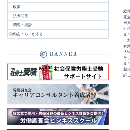
政策
総
法令関係
完
男
調査・統計
2.
労働あ・ら・かると
ま
一
有
.8
そ
ま
新
詳