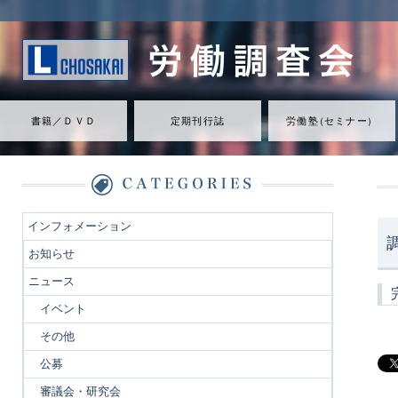
書籍／ＤＶＤ
定期刊行誌
労働
塾
（
セミナ
ー
）
インフォメーション
お知らせ
ニュース
イベント
その他
公募
審議会・研究会