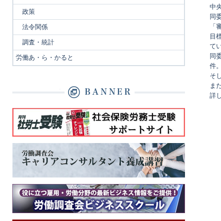
中
政策
同
「
法令関係
目
調査・統計
て
同
労働あ・ら・かると
件
そ
ま
詳