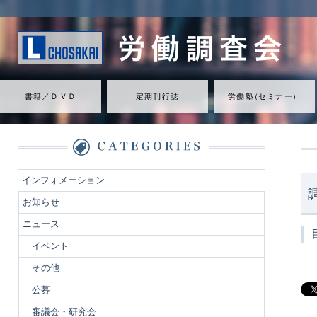
書籍／ＤＶＤ
定期刊行誌
労働
塾
（
セミナ
ー
）
インフォメーション
お知らせ
ニュース
イベント
その他
公募
審議会・研究会