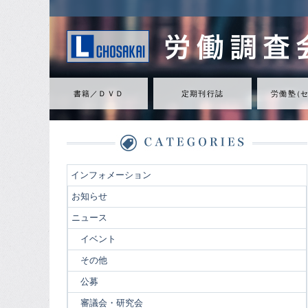
書籍／ＤＶＤ
定期刊行誌
労働
塾
（
インフォメーション
お知らせ
ニュース
イベント
その他
公募
審議会・研究会