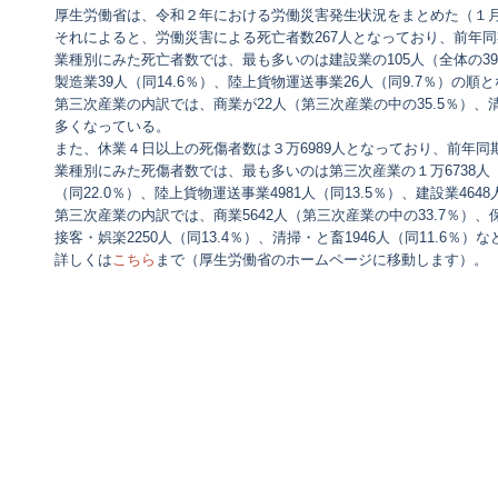
厚生労働省は、令和２年における労働災害発生状況をまとめた（１
それによると、労働災害による死亡者数267人となっており、前年同
業種別にみた死亡者数では、最も多いのは建設業の105人（全体の39.
製造業39人（同14.6％）、陸上貨物運送事業26人（同9.7％）の順
第三次産業の内訳では、商業が22人（第三次産業の中の35.5％）、清
多くなっている。
また、休業４日以上の死傷者数は３万6989人となっており、前年同期
業種別にみた死傷者数では、最も多いのは第三次産業の１万6738人（全
（同22.0％）、陸上貨物運送事業4981人（同13.5％）、建設業464
第三次産業の内訳では、商業5642人（第三次産業の中の33.7％）、保健
接客・娯楽2250人（同13.4％）、清掃・と畜1946人（同11.
詳しくは
こちら
まで（厚生労働省のホームページに移動します