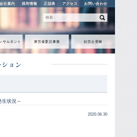
会社案内
採用情報
正誤表
アクセス
お問い合わせ
ンサルタント
厚労省委託事業
社労士受験
発生状況～
2020.06.30