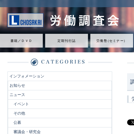
書籍／ＤＶＤ
定期刊行誌
労働
塾
（
セミナ
ー
）
インフォメーション
お知らせ
ニュース
イベント
その他
公募
審議会・研究会