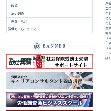
厚
政策
こ
そ
法令関係
また
調査・統計
そし
産
労働あ・ら・かると
卸売
（同
主要
（同
イン
詳