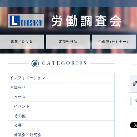
書籍／ＤＶＤ
定期刊行誌
労働
塾
（
セミナ
ー
）
インフォメーション
お知らせ
ニュース
イベント
その他
公募
審議会・研究会