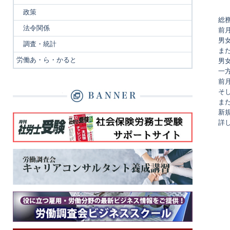
政策
総
法令関係
前月
男女
調査・統計
ま
労働あ・ら・かると
男
一
前
そ
ま
新規
詳