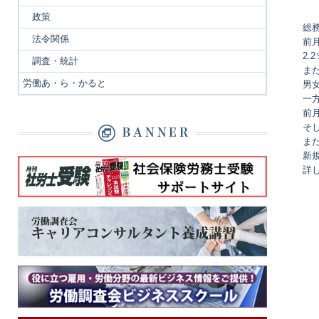
政策
総
法令関係
前
2.
調査・統計
ま
労働あ・ら・かると
男
一
前
そ
ま
新規
詳