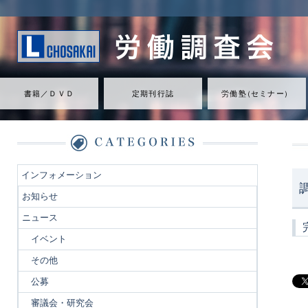
書籍／ＤＶＤ
定期刊行誌
労働
塾
（
セミナ
ー
）
インフォメーション
お知らせ
ニュース
イベント
その他
公募
審議会・研究会