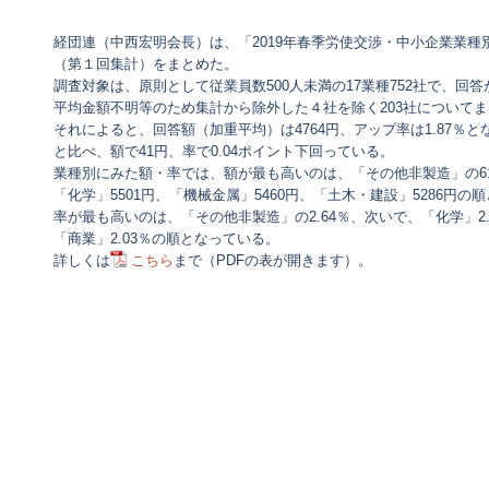
経団連（中西宏明会長）は、「2019年春季労使交渉・中小企業業
（第１回集計）をまとめた。
調査対象は、原則として従業員数500人未満の17業種752社で、回答
平均金額不明等のため集計から除外した４社を除く203社について
それによると、回答額（加重平均）は4764円、アップ率は1.87％と
と比べ、額で41円、率で0.04ポイント下回っている。
業種別にみた額・率では、額が最も高いのは、「その他非製造」の61
「化学」5501円、「機械金属」5460円、「土木・建設」5286円の
率が最も高いのは、「その他非製造」の2.64％、次いで、「化学」2.2
「商業」2.03％の順となっている。
詳しくは
こちら
まで（PDFの表が開きます）。