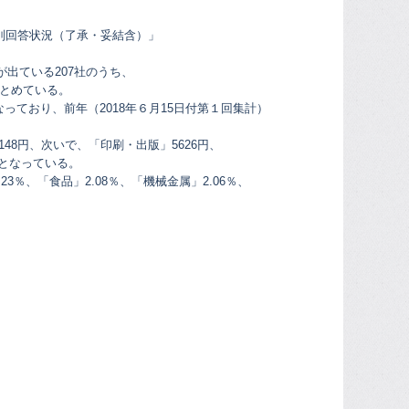
種別回答状況（了承・妥結含）」
が出ている207社のうち、
まとめている。
なっており、前年（2018年６月15日付第１回集計）
48円、次いで、「印刷・出版」5626円、
順となっている。
3％、「食品」2.08％、「機械金属」2.06％、