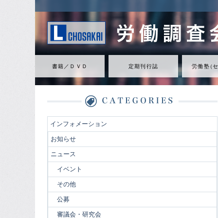
書籍／ＤＶＤ
定期刊行誌
労働
塾
（
インフォメーション
お知らせ
ニュース
イベント
その他
公募
審議会・研究会