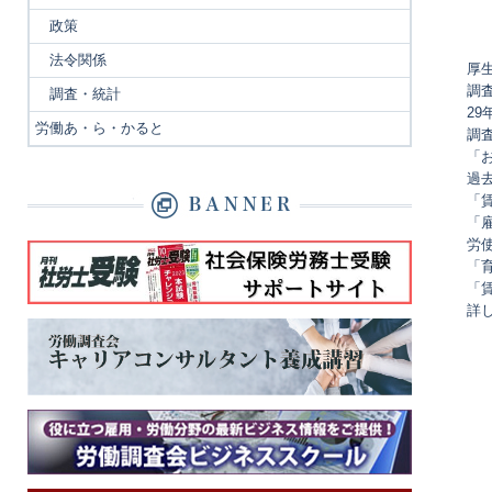
政策
法令関係
厚
調
調査・統計
2
労働あ・ら・かると
調
「
過
「
「
労
「
「
詳