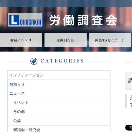
書籍／ＤＶＤ
定期刊行誌
労働
塾
（
セミナ
ー
）
インフォメーション
お知らせ
ニュース
イベント
その他
公募
審議会・研究会