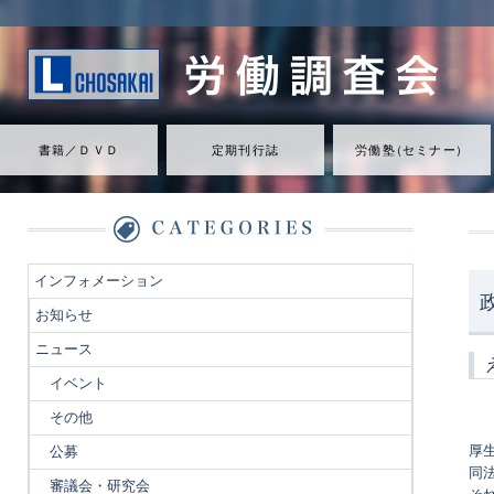
書籍／ＤＶＤ
定期刊行誌
労働
塾
（
セミナ
ー
）
インフォメーション
お知らせ
ニュース
イベント
その他
厚
公募
同
審議会・研究会