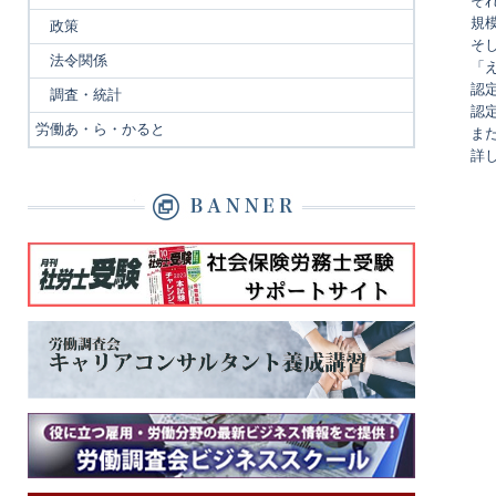
そ
規模
政策
そ
法令関係
「
認
調査・統計
認
労働あ・ら・かると
ま
詳