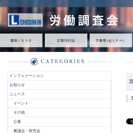
書籍／ＤＶＤ
定期刊行誌
労働
塾
（
セミナ
ー
）
インフォメーション
お知らせ
ニュース
イベント
その他
公募
審議会・研究会