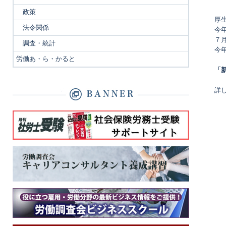
政策
厚
法令関係
今
７
調査・統計
今
労働あ・ら・かると
「
詳