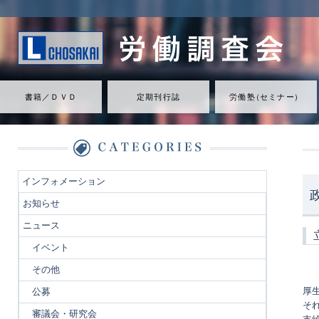
書籍／ＤＶＤ
定期刊行誌
労働
塾
（
セミナ
ー
）
インフォメーション
お知らせ
ニュース
イベント
その他
厚
公募
そ
審議会・研究会