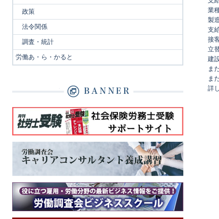
支給
業
政策
製造
法令関係
支給
接客
調査・統計
立替
労働あ・ら・かると
建設
ま
ま
詳