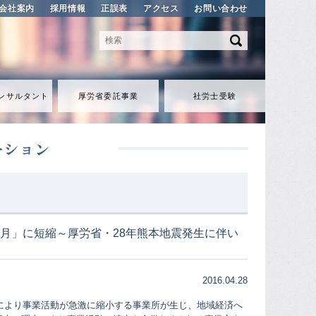
会社案内
採用情報
正誤表
アクセス
お問い合わせ
ンサルタント
厚労省委託事業
社労士受験
月」に短縮～厚労省・28年熊本地震発生に伴い
2016.04.28
により事業活動が急激に縮小する事業所が生じ、地域経済へ