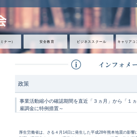
セミナ
ー
）
安全教育
ビジネススクール
キャリアコ
政策
事業活動縮小の確認期間を直近「３ヵ月」から「１ヵ
雇調金に特例措置～
厚生労働省は、さる４月14日に発生した平成28年熊本地震の影響