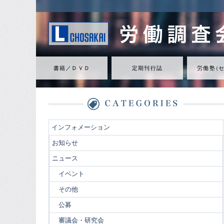
書籍／ＤＶＤ
定期刊行誌
労働
塾
（
インフォメーション
お知らせ
ニュース
イベント
その他
公募
審議会・研究会