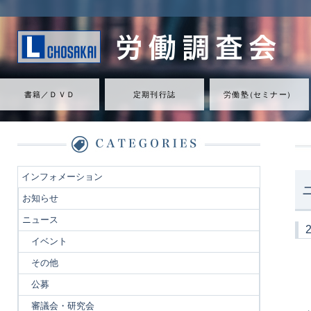
書籍／ＤＶＤ
定期刊行誌
労働
塾
（
セミナ
ー
）
インフォメーション
お知らせ
ニュース
イベント
その他
公募
審議会・研究会