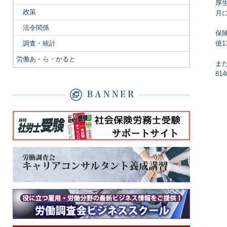
厚
政策
月
法令関係
保険
調査・統計
億1
労働あ・ら・かると
また
81