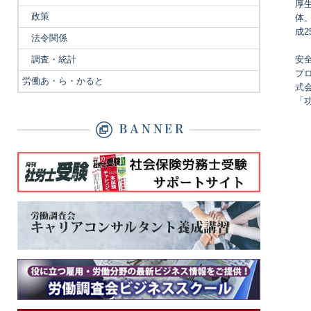
厚
政策
体
成
法令関係
調査・統計
安
プ
労働あ・ら・かると
式
「