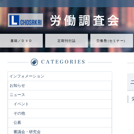
書籍／ＤＶＤ
定期刊行誌
労働
塾
（
セミナ
ー
）
インフォメーション
お知らせ
ニュース
イベント
その他
公募
審議会・研究会