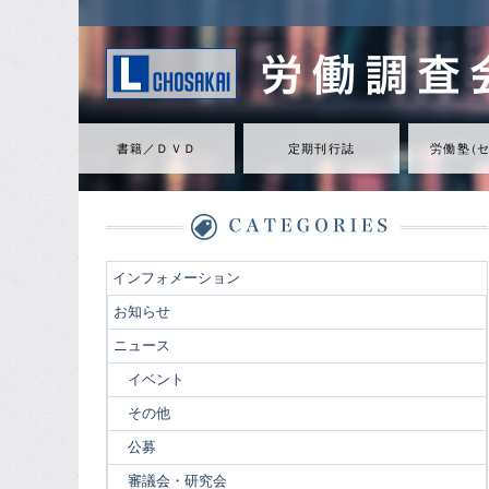
書籍／ＤＶＤ
定期刊行誌
労働
塾
（
インフォメーション
お知らせ
ニュース
イベント
その他
公募
審議会・研究会