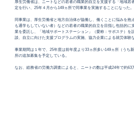
厚生労働省は、ニートなどの若者の職業的自立を支援する「地域若者
定を行い、25年４月から149ヵ所で同事業を実施することになった。
同事業は、厚生労働省と地方自治体が協働し、働くことに悩みを抱え
も通学もしていない者）などの若者の職業的自立を目指し包括的に支
業を委託し、「地域サポートステーション」（愛称：サポステ）を
談、自立に向けた支援プログラムの実施、協力企業による就労体験
事業期間は１年で、25年度は前年度より33ヵ所多い149ヵ所（うち
所の追加募集を予定している。
なお、総務省の労働力調査によると、ニートの数は平成24年で約63