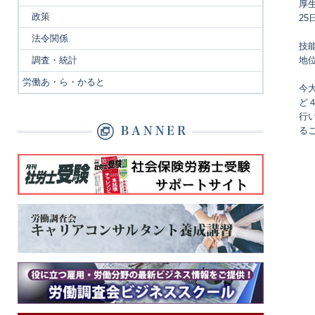
厚
政策
2
法令関係
技
調査・統計
地
労働あ・ら・かると
今
ど
行
る