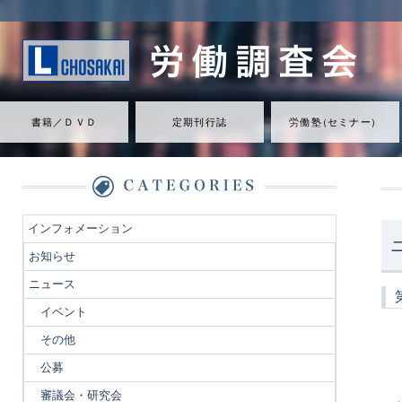
書籍／ＤＶＤ
定期刊行誌
労働
塾
（
セミナ
ー
）
インフォメーション
お知らせ
ニュース
イベント
その他
公募
審議会・研究会