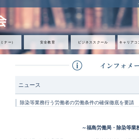
セミナ
ー
）
安全教育
ビジネススクール
キャリアコ
ニュース
除染等業務行う労働者の労働条件の確保徹底を要請
～福島労働局・除染等業務