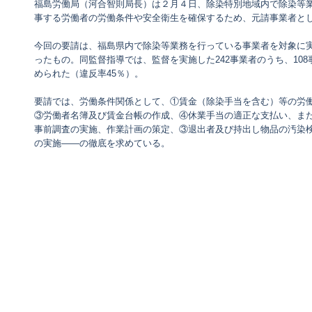
福島労働局（河合智則局長）は２月４日、除染特別地域内で除染等業
事する労働者の労働条件や安全衛生を確保するため、元請事業者と
今回の要請は、福島県内で除染等業務を行っている事業者を対象に実
ったもの。同監督指導では、監督を実施した242事業者のうち、10
められた（違反率45％）。
要請では、労働条件関係として、①賃金（除染手当を含む）等の労
③労働者名簿及び賃金台帳の作成、④休業手当の適正な支払い、ま
事前調査の実施、作業計画の策定、③退出者及び持出し物品の汚染
の実施――の徹底を求めている。