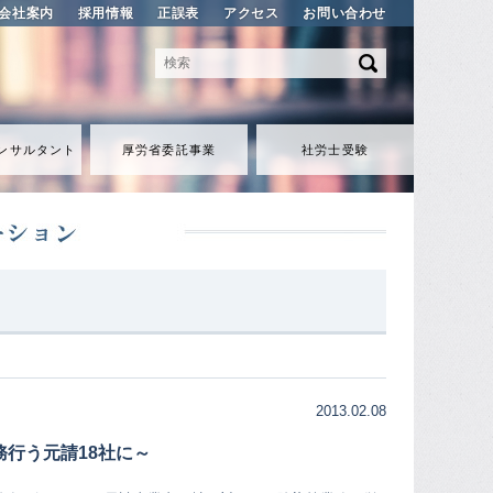
会社案内
採用情報
正誤表
アクセス
お問い合わせ
ンサルタント
厚労省委託事業
社労士受験
2013.02.08
行う元請18社に～