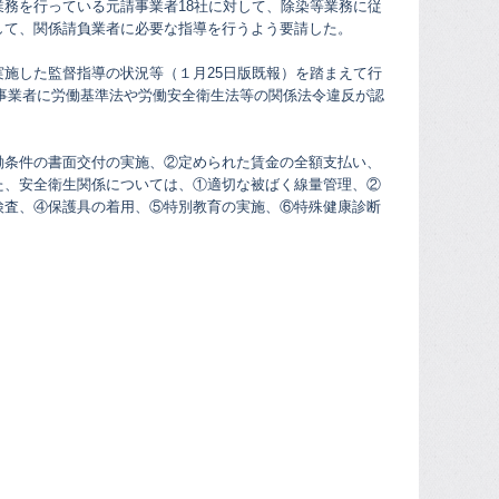
務を行っている元請事業者18社に対して、除染等業務に従
して、関係請負業者に必要な指導を行うよう要請した。
施した監督指導の状況等（１月25日版既報）を踏まえて行
8事業者に労働基準法や労働安全衛生法等の関係法令違反が認
働条件の書面交付の実施、②定められた賃金の全額支払い、
た、安全衛生関係については、①適切な被ばく線量管理、②
検査、④保護具の着用、⑤特別教育の実施、⑥特殊健康診断