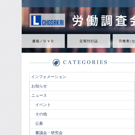
書籍／ＤＶＤ
定期刊行誌
労働
塾
（
インフォメーション
お知らせ
ニュース
イベント
その他
公募
審議会・研究会