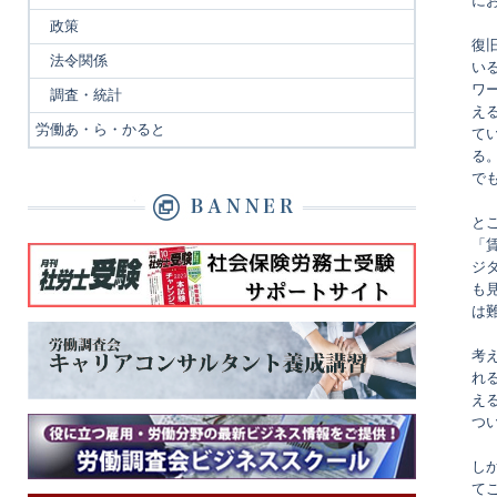
に
政策
復
法令関係
い
ワ
調査・統計
え
労働あ・ら・かると
て
る
で
と
「
ジ
も
は
考
れ
え
つ
し
て