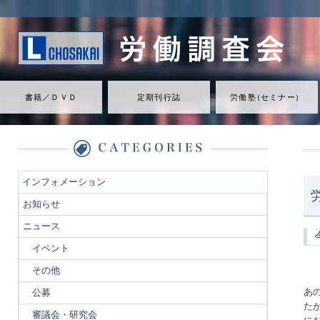
書籍／ＤＶＤ
定期刊行誌
労働
塾
（
セミナ
ー
）
インフォメーション
お知らせ
ニュース
イベント
その他
あ
公募
た
審議会・研究会