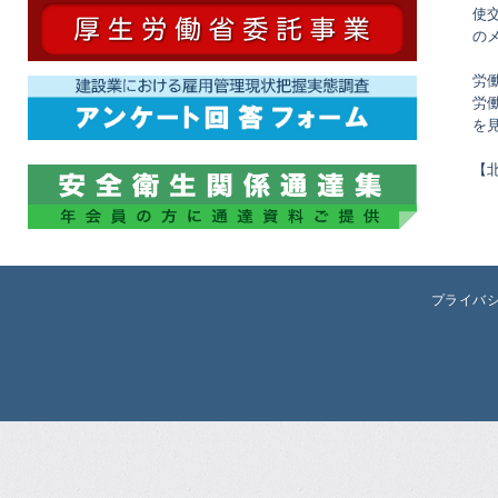
使
の
労
労
を
【
プライバ