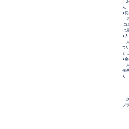
〇
ん
●
〇
に
は
●
〇
て
と
●
〇
働
り
〇
プ