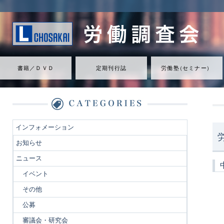
書籍／ＤＶＤ
定期刊行誌
労働
塾
（
セミナ
ー
）
インフォメーション
お知らせ
ニュース
イベント
その他
公募
審議会・研究会