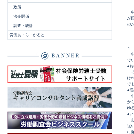
政策
〇
法令関係
が
の
調査・統計
労働あ・ら・かると
１
〇
で
●
〇
け
で
●
〇
か
ゆ
●
〇
従
に