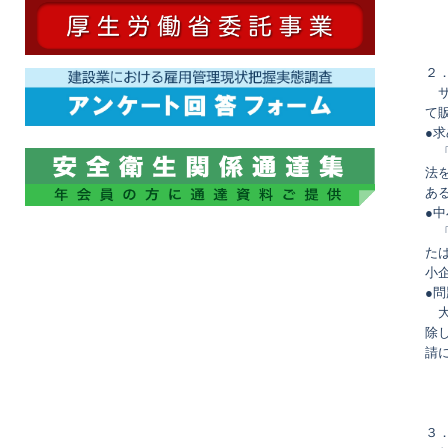
２
〇
て
●
〇
法
あ
●
〇
た
小
●
〇
除
請
３