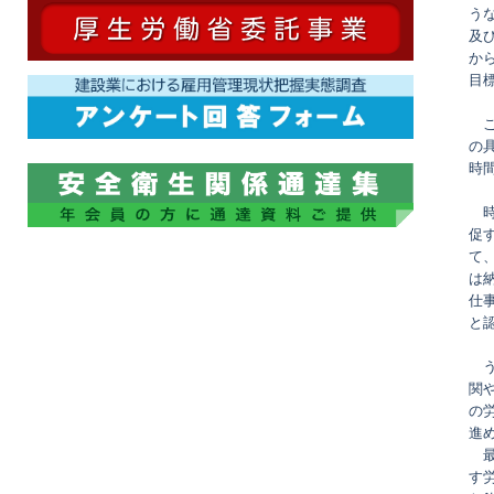
う
及
か
目
こ
の
時
時
促
て
は
仕
と
う
関
の
進
最
す