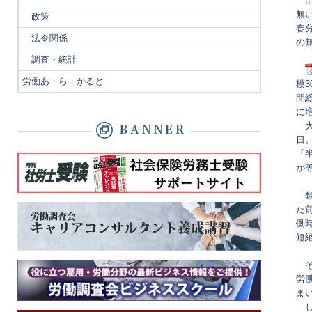
部
無
政策
春分
法令関係
の
調査・統計
労働あ・ら・かると
模
間
に
大
日。
「
か
翻
た
働
短
そ
労
ま
し