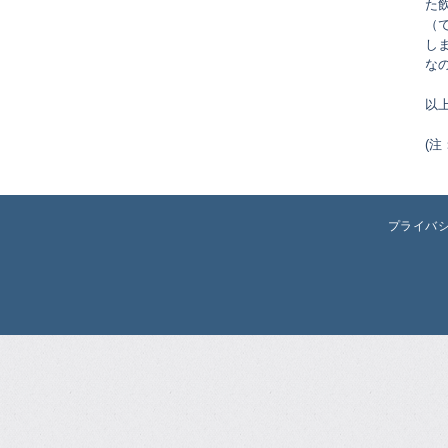
た
（
し
な
以
(
プライバ