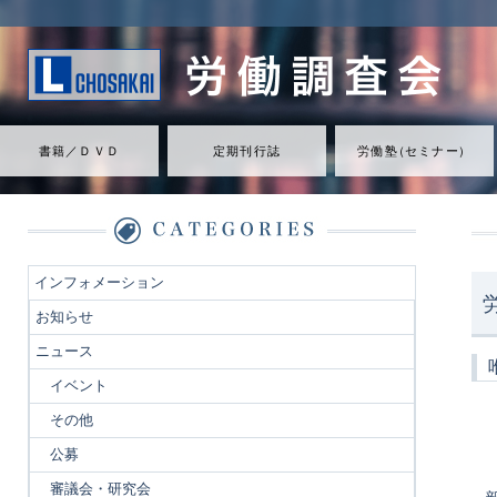
書籍／ＤＶＤ
定期刊行誌
労働
塾
（
セミナ
ー
）
インフォメーション
お知らせ
ニュース
イベント
その他
公募
審議会・研究会