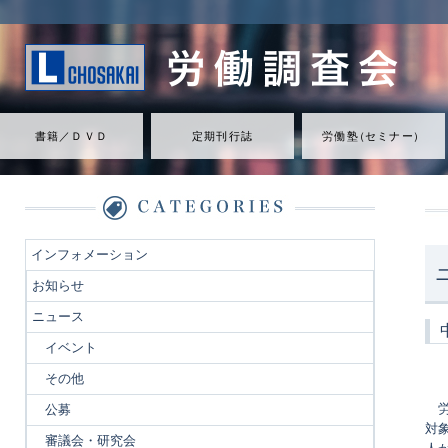
書籍／ＤＶＤ
定期刊行誌
労働
塾
（
セミナ
ー
）
インフォメーション
お知らせ
ニュース
イベント
その他
労
公募
対
審議会・研究会