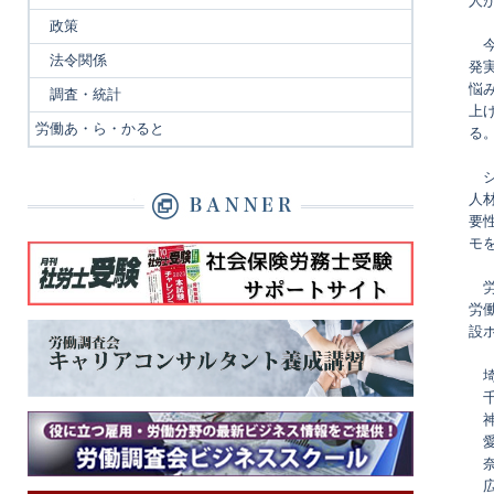
人
政策
今
法令関係
発
悩
調査・統計
上
労働あ・ら・かると
る
シ
人
要
モ
労
労
設
埼 
千 
神
愛 
奈 
広 