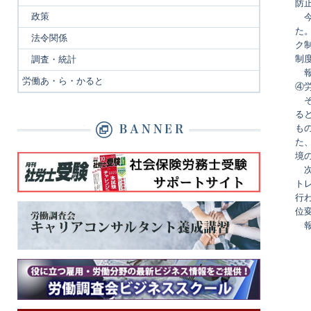
防
政策
今
た
法令関係
ク
制
調査・統計
報
労働あ・ら・かると
④
そ
る
も
た
境
次
ト
行
位
報