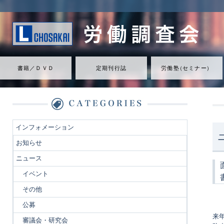
書籍／ＤＶＤ
定期刊行誌
労働
塾
（
セミナ
ー
）
インフォメーション
お知らせ
ニュース
イベント
その他
公募
来
審議会・研究会