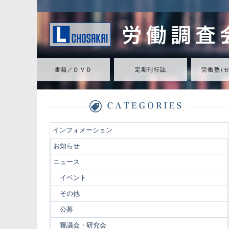
書籍／ＤＶＤ
定期刊行誌
労働
塾
（
インフォメーション
お知らせ
ニュース
イベント
その他
公募
審議会・研究会